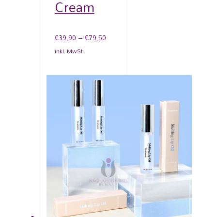
Cream
€
39,90
–
€
79,50
inkl. MwSt.