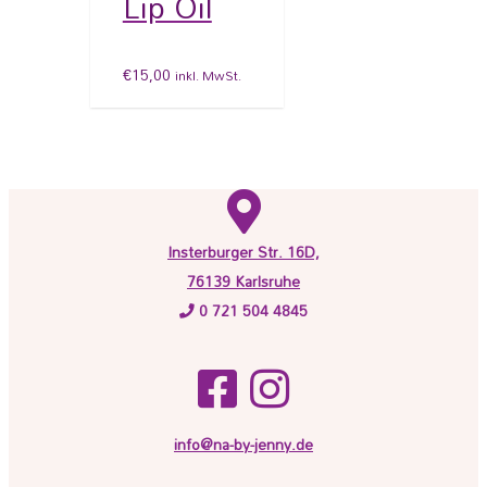
Lip Oil
€
15,00
inkl. MwSt.
Insterburger Str. 16D,
76139 Karlsruhe
0 721 504 4845
info@na-by-jenny.de