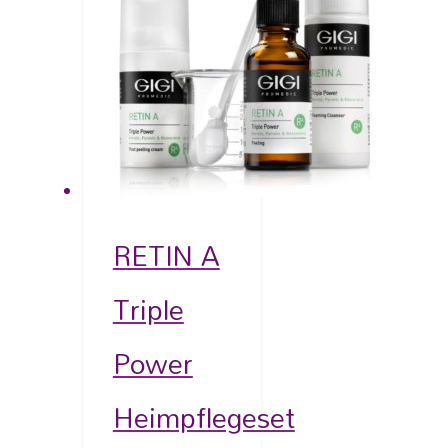
RETIN A
Triple
Power
Heimpflegeset