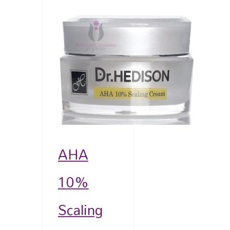
AHA
10%
Scaling