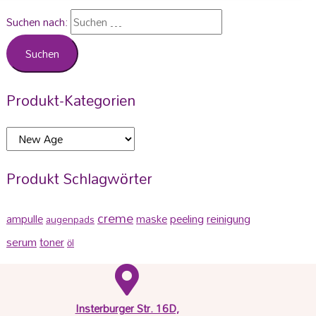
Suchen nach:
Produkt-Kategorien
Produkt Schlagwörter
creme
peeling
reinigung
ampulle
maske
augenpads
serum
toner
öl
Insterburger Str. 16D,